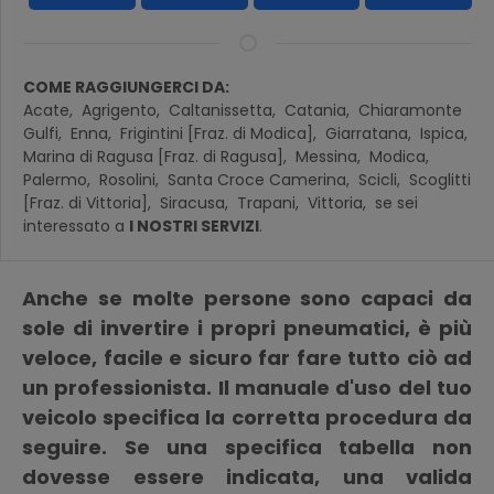
COME RAGGIUNGERCI DA:
Acate,
Agrigento,
Caltanissetta,
Catania,
Chiaramonte
Gulfi,
Enna,
Frigintini [Fraz. di Modica],
Giarratana,
Ispica,
Marina di Ragusa [Fraz. di Ragusa],
Messina,
Modica,
Palermo,
Rosolini,
Santa Croce Camerina,
Scicli,
Scoglitti
[Fraz. di Vittoria],
Siracusa,
Trapani,
Vittoria,
se sei
interessato a
I NOSTRI SERVIZI
.
Anche se molte persone sono capaci da
sole di invertire i propri pneumatici, è più
veloce, facile e sicuro far fare tutto ciò ad
un professionista. Il manuale d'uso del tuo
veicolo specifica la corretta procedura da
seguire. Se una specifica tabella non
dovesse essere indicata, una valida