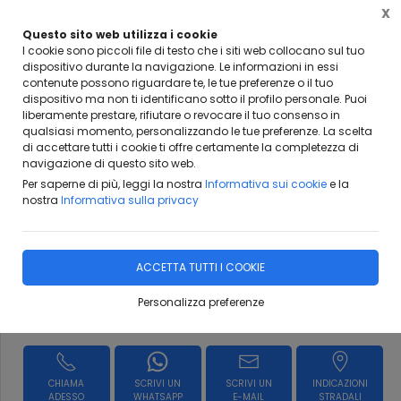
X
Questo sito web utilizza i cookie
I cookie sono piccoli file di testo che i siti web collocano sul tuo
dispositivo durante la navigazione. Le informazioni in essi
contenute possono riguardare te, le tue preferenze o il tuo
dispositivo ma non ti identificano sotto il profilo personale. Puoi
Home
I nostri servizi
I NOSTRI SERVIZI
liberamente prestare, rifiutare o revocare il tuo consenso in
qualsiasi momento, personalizzando le tue preferenze. La scelta
di accettare tutti i cookie ti offre certamente la completezza di
navigazione di questo sito web.
Per saperne di più, leggi la nostra
Informativa sui cookie
e la
Inversione gomme
nostra
Informativa sulla privacy
DISPONIBILE
ACCETTA TUTTI I COOKIE
Personalizza preferenze
Richiedi Informazioni
CHIAMA
SCRIVI UN
SCRIVI UN
INDICAZIONI
ADESSO
WHATSAPP
E-MAIL
STRADALI